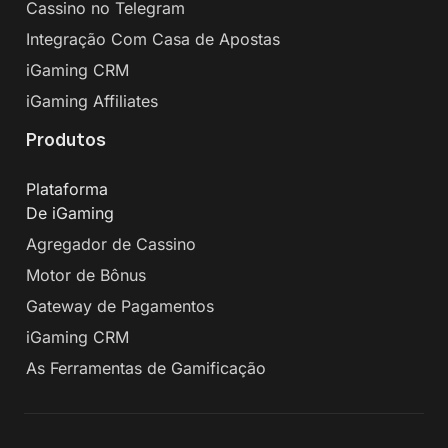
Cassino no Telegram
Integração Com Casa de Apostas
iGaming CRM
iGaming Affiliates
Produtos
Plataforma
De iGaming
Agregador de Cassino
Motor de Bônus
Gateway de Pagamentos
iGaming CRM
As Ferramentas de Gamificação