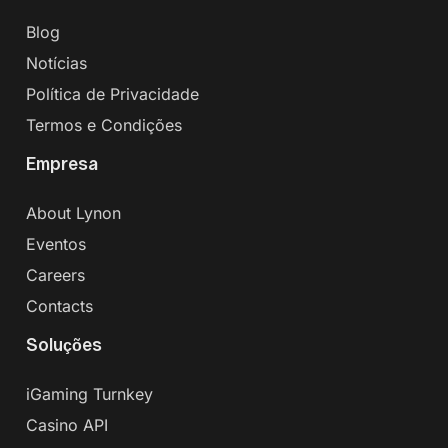
Blog
Notícias
Política de Privacidade
Termos e Condições
Empresa
About Lynon
Eventos
Careers
Contacts
Soluções
iGaming Turnkey
Casino API