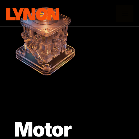
Motor