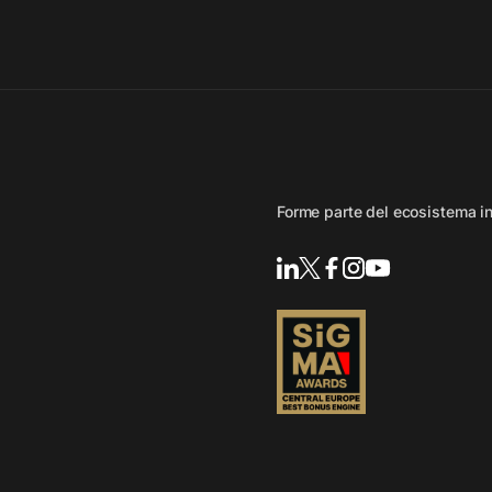
Stay tuned in 
Forme parte del ecosistema i