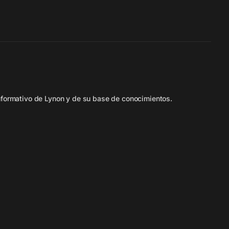
iGaming
nformativo de Lynon y de su base de conocimientos.