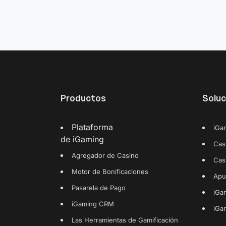
Productos
Soluc
Plataforma
iGa
de iGaming
Cas
Agregador de Casino
Cas
Motor de Bonificaciones
Apu
Pasarela de Pago
iGa
iGaming CRM
iGam
Las Herramientas de Gamificación