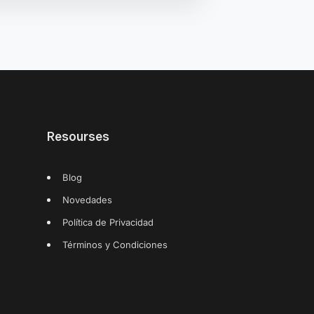
Resourses
Blog
Novedades
Política de Privacidad
Términos y Condiciones