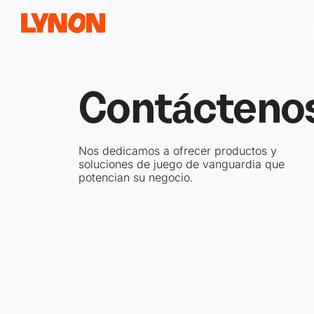
Contácteno
Nos dedicamos a ofrecer productos y
soluciones de juego de vanguardia que
potencian su negocio.